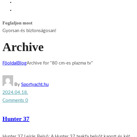
Foglaljon most
Gyorsan és biztonságosan!
Archive
Főoldal
Blog
Archive for "80 cm-es plazma tv"
By
Sportyacht.hu
2024.04.18.
Comments 0
Hunter 37
Hunter 37 Leírás Belső: A Hunter 37 teakfa belsőt kapott és két