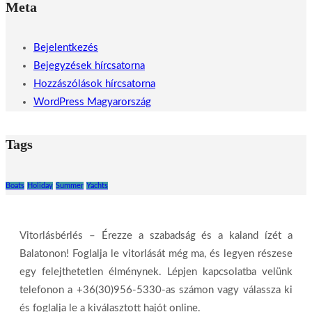
Meta
Bejelentkezés
Bejegyzések hírcsatorna
Hozzászólások hírcsatorna
WordPress Magyarország
Tags
Boats
Holiday
Summer
Yachts
Vitorlásbérlés – Érezze a szabadság és a kaland ízét a
Balatonon! Foglalja le vitorlását még ma, és legyen részese
egy felejthetetlen élménynek. Lépjen kapcsolatba velünk
telefonon a +36(30)956-5330-as számon vagy válassza ki
és foglalja le a kiválasztott hajót online.